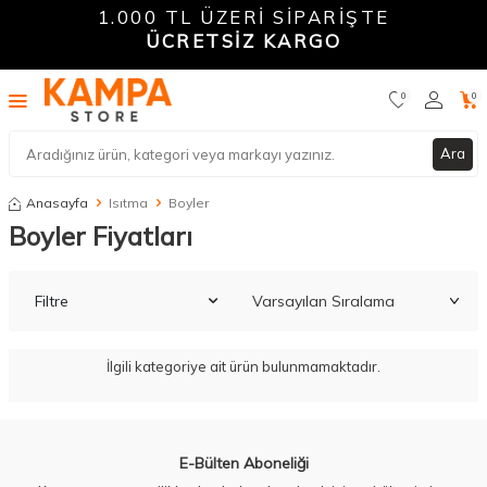
1.000 TL ÜZERİ SİPARİŞTE
ÜCRETSİZ KARGO
0
0
Ara
Anasayfa
Isıtma
Boyler
Boyler Fiyatları
Filtre
İlgili kategoriye ait ürün bulunmamaktadır.
W
h
a
t
a
p
p
D
e
s
t
e
H
a
t
t
E-Bülten Aboneliği