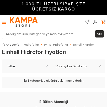
1.000 TL ÜZERİ SİPARİŞTE
ÜCRETSİZ KARGO
0
0
Ara
Anasayfa
Hidroforlar
Ev Tipi Hidroforlar
Einhell Hidrofor
Einhell Hidrofor Fiyatları
Filtre
İlgili kategoriye ait ürün bulunmamaktadır.
W
h
a
t
a
p
p
D
e
s
t
e
H
a
t
t
E-Bülten Aboneliği