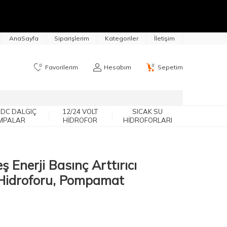
AnaSayfa
Siparişlerim
Kategoriler
İletişim
0
0
Favorilerim
Hesabım
Sepetim
 DC DALGIÇ
12/24 VOLT
SICAK SU
MPALAR
HIDROFOR
HIDROFORLARI
nerji Basınç Arttırıcı
Hidroforu, Pompamat