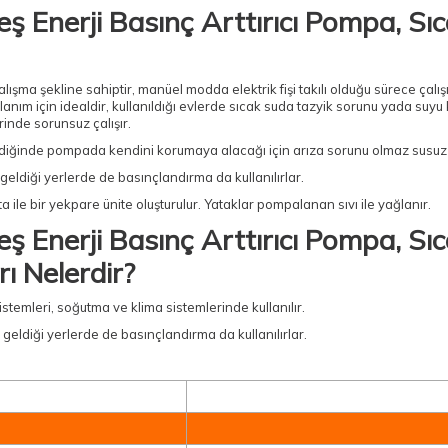
nerji Basınç Arttırıcı Pompa, Sıc
lışma şekline sahiptir, manüel modda elektrik fişi takılı olduğu sürece çalış
lanım için idealdir, kullanıldığı evlerde sıcak suda tazyik sorunu yada suyu 
rinde sorunsuz çalışır.
diğinde pompada kendini korumaya alacağı için arıza sorunu olmaz susuz ç
geldiği yerlerde de basınçlandırma da kullanılırlar.
 ile bir yekpare ünite oluşturulur. Yataklar pompalanan sıvı ile yağlanır.
nerji Basınç Arttırıcı Pompa, Sıc
ı Nelerdir?
 sistemleri, soğutma ve klima sistemlerinde kullanılır.
z geldiği yerlerde de basınçlandırma da kullanılırlar.