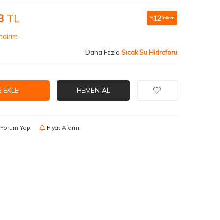
3
TL
12
%
İndirim
ndirim
Daha Fazla
Sıcak Su Hidroforu
 EKLE
HEMEN AL
Yorum Yap
Fiyat Alarmı