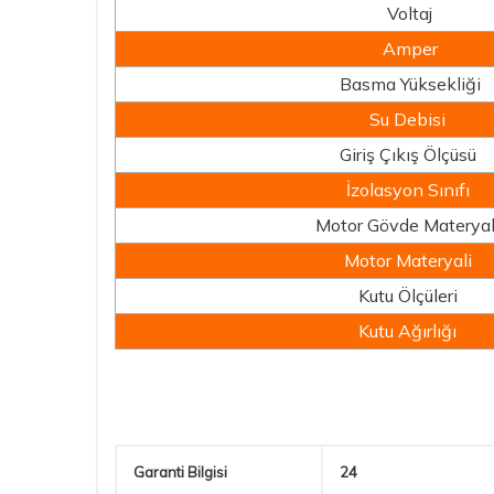
Voltaj
Amper
Basma Yüksekliği
Su Debisi
Giriş Çıkış Ölçüsü
İzolasyon Sınıfı
Motor Gövde Materyal
Motor Materyali
Kutu Ölçüleri
Kutu Ağırlığı
Garanti Bilgisi
24