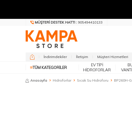
MÜŞTERI DESTEK HATTI :
905494410133
İndirimdekiler
İletişim
Müşteri Hizmetleri
EV TIPI
B
TÜM KATEGORILER
HIDROFORLAR
VANT
Anasayfa
Hidroforlar
Sıcak Su Hidroforu
BP260H-GN