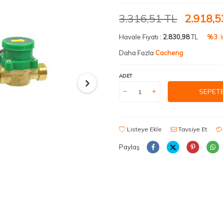
3.316,51
TL
2.918,5
Havale Fiyatı :
2.830,98
TL
%3
İ
Daha Fazla
Cacheng
ADET
SEPETE
Listeye Ekle
Tavsiye Et
Paylaş