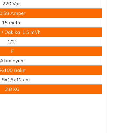
220 Volt
0.58 Amper
15 metre
e / Dakika 1.5 m³/h
1/2'
F
Alüminyum
%100 Bakır
1.8x16x12 cm
3.8 KG