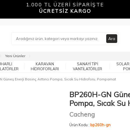
1.000 TL ÜZERİ SİPARİŞTE
ÜCRETSİZ KARGO
Ara
Yeni Ürünler
UHARLI
KARAVAN
SANAYI TIPI
SOLAR
ILATÖRLER
HIDROFORLARI
VANTILATÖRLER
PO
 Güneş Enerji Basınç Arttırıcı Pompa, Sıcak Su Hidroforu, Pompamat
BP260H-GN Güneş E
Pompa, Sıcak Su 
Cacheng
Ürün Kodu :
bp260h-gn