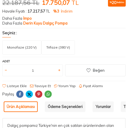
22.187,56
TL
17.750,07
TL
20
%
İndirim
Havale Fiyatı :
17.217,57
TL
%3
İndirim
Daha Fazla
İmpo
Daha Fazla
Derin Kuyu Dalgıç Pompa
Seçiniz :
Monofaze (220 V)
Trifaze (380 V)
ADET
Beğen
Listeye Ekle
Tavsiye Et
Yorum Yap
Fiyat Alarmı
Paylaş
Ürün Açıklaması
Ödeme Seçenekleri
Yorumlar
Ta
Dalgıç pompamız Türkiye'nin en çok satılan ürünlerinden olan