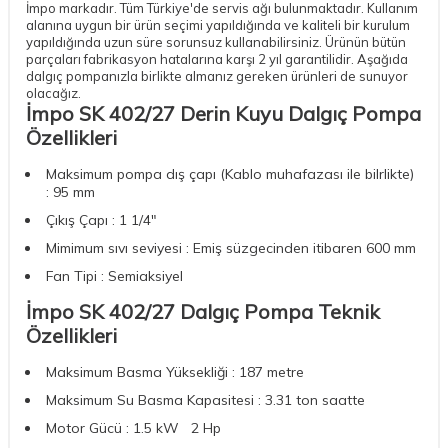
İmpo markadır. Tüm Türkiye'de servis ağı bulunmaktadır. Kullanım
alanına uygun bir ürün seçimi yapıldığında ve kaliteli bir kurulum
yapıldığında uzun süre sorunsuz kullanabilirsiniz. Ürünün bütün
parçaları fabrikasyon hatalarına karşı 2 yıl garantilidir. Aşağıda
dalgıç pompanızla birlikte almanız gereken ürünleri de sunuyor
olacağız.
İmpo SK 402/27 Derin Kuyu Dalgıç Pompa
Özellikleri
Maksimum pompa dış çapı (Kablo muhafazası ile bilrlikte)
: 95 mm
Çıkış Çapı : 1 1/4"
Mimimum sıvı seviyesi : Emiş süzgecinden itibaren 600 mm
Fan Tipi : Semiaksiyel
İmpo SK 402/27 Dalgıç Pompa Teknik
Özellikleri
Maksimum Basma Yüksekliği : 187 metre
Maksimum Su Basma Kapasitesi : 3.31 ton saatte
Motor Gücü : 1.5 kW 2 Hp