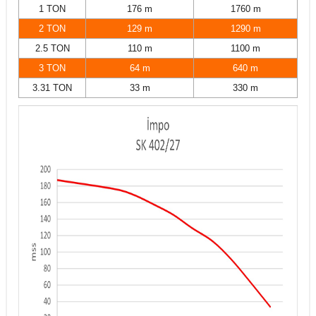
1 TON
176 m
1760 m
2 TON
129 m
1290 m
2.5 TON
110 m
1100 m
3 TON
64 m
640 m
3.31 TON
33 m
330 m