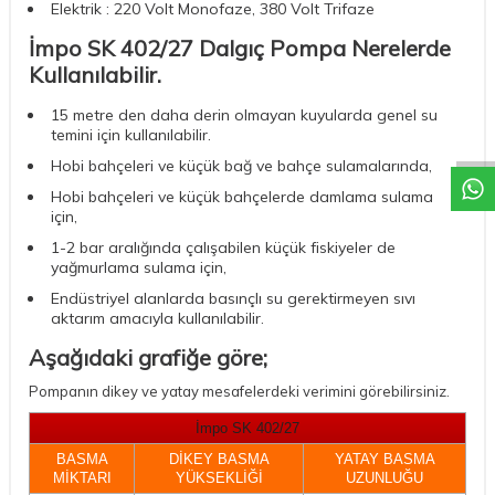
Elektrik : 220 Volt Monofaze, 380 Volt Trifaze
İmpo SK 402/27 Dalgıç Pompa Nerelerde
Kullanılabilir.
W
h
a
t
a
p
p
D
e
s
t
e
H
a
t
t
15 metre den daha derin olmayan kuyularda genel su
temini için kullanılabilir.
Hobi bahçeleri ve küçük bağ ve bahçe sulamalarında,
Hobi bahçeleri ve küçük bahçelerde damlama sulama
için,
1-2 bar aralığında çalışabilen küçük fiskiyeler de
yağmurlama sulama için,
Endüstriyel alanlarda basınçlı su gerektirmeyen sıvı
aktarım amacıyla kullanılabilir.
Aşağıdaki grafiğe göre;
Pompanın dikey ve yatay mesafelerdeki verimini görebilirsiniz.
İmpo SK 402/27
BASMA
DİKEY BASMA
YATAY BASMA
MİKTARI
YÜKSEKLİĞİ
UZUNLUĞU