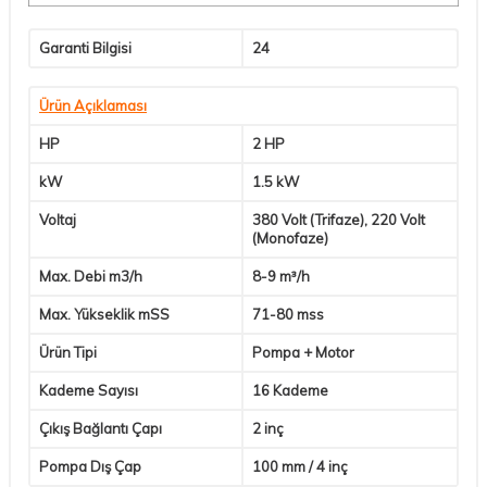
Garanti Bilgisi
24
Ürün Açıklaması
HP
2 HP
kW
1.5 kW
Voltaj
380 Volt (Trifaze), 220 Volt
(Monofaze)
Max. Debi m3/h
8-9 m³/h
Max. Yükseklik mSS
71-80 mss
Ürün Tipi
Pompa + Motor
Kademe Sayısı
16 Kademe
Çıkış Bağlantı Çapı
2 inç
Pompa Dış Çap
100 mm / 4 inç