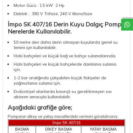
W
h
a
t
a
p
p
D
e
s
t
e
H
a
t
t
Motor Gücü : 1.5 kW 2 Hp
Elektrik : 380 V Trifaze, 240 V Monofaze
İmpo SK 407/16 Derin Kuyu Dalgıç Pompa
Nerelerde Kullanılabilir.
50 metre den daha derin olmayan kuyularda genel su
temini için kullanılabilir.
Hobi bahçeleri ve küçük bağ ve bahçe sulamalarında,
Hobi bahçeleri ve küçük bahçelerde damlama sulama
için,
1-2 bar aralığında çalışabilen küçük fiskiyeler de
yağmurlama sulama için,
Endüstriyel alanlarda basınçlı su gerektirmeyen sıvı
aktarım amacıyla kullanılabilir.
Aşağıdaki grafiğe göre;
Pompanın dikey ve yatay mesaflerdeki verimini görebilirsiniz.
İmpo SK 407/16
BASMA
DİKEY BASMA
YATAY BASMA