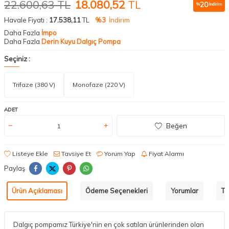
22.600,63
TL
18.080,52
TL
20
%
İndirim
Havale Fiyatı :
17.538,11
TL
%3
İndirim
Daha Fazla
İmpo
Daha Fazla
Derin Kuyu Dalgıç Pompa
Seçiniz :
Trifaze (380 V)
Monofaze (220 V)
ADET
Beğen
Listeye Ekle
Tavsiye Et
Yorum Yap
Fiyat Alarmı
Paylaş
Ürün Açıklaması
Ödeme Seçenekleri
Yorumlar
Ta
Dalgıç pompamız Türkiye'nin en çok satılan ürünlerinden olan