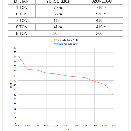
MİKTARI
YÜKSEKLİĞİ
UZUNLUĞU
1 TON
70 m
710 m
6 TON
53 m
530 m
7 TON
49 m
490 m
8 TON
41 m
410 m
9 TON
30 m
300 m