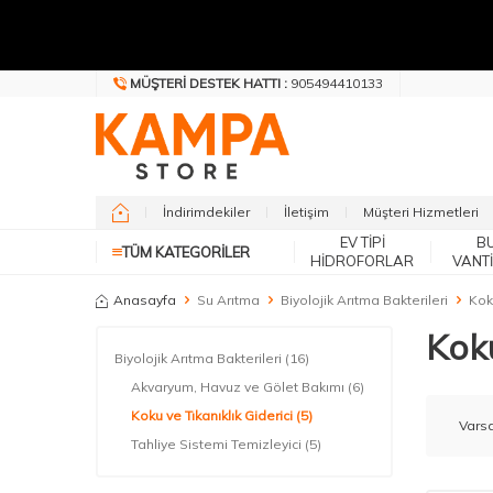
MÜŞTERI DESTEK HATTI :
905494410133
İndirimdekiler
İletişim
Müşteri Hizmetleri
EV TIPI
B
TÜM KATEGORILER
HIDROFORLAR
VANT
Anasayfa
Su Arıtma
Biyolojik Arıtma Bakterileri
Koku
Koku
Biyolojik Arıtma Bakterileri
(16)
Akvaryum, Havuz ve Gölet Bakımı
(6)
Koku ve Tıkanıklık Giderici
(5)
Tahliye Sistemi Temizleyici
(5)