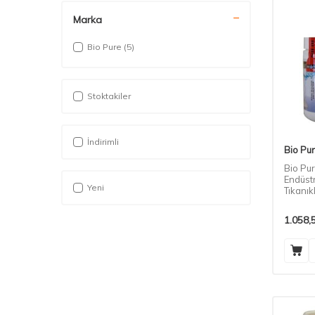
Marka
Bio Pure
(5)
Stoktakiler
İndirimli
Bio Pu
Bio Pu
Endüstr
Yeni
Tıkanık
1.058,