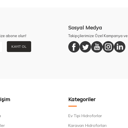
Sosyal Medya
ize abone olun!
Takipçilerimize Özel Kampanya ve 
KAYIT OL
rişim
Kategoriler
a
Ev Tipi Hidroforlar
ler
Karavan Hidroforları