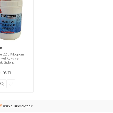
re
re 22.5 Kilogram
iyel Koku ve
lık Giderici
1,05
TL
m
5
ürün bulunmaktadır.