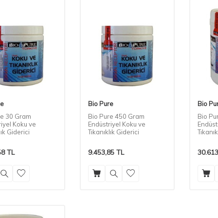
re
Bio Pure
Bio Pu
re 30 Gram
Bio Pure 450 Gram
Bio Pu
iyel Koku ve
Endüstriyel Koku ve
Endüst
lık Giderici
Tıkanıklık Giderici
Tıkanık
58
TL
9.453,85
TL
30.613