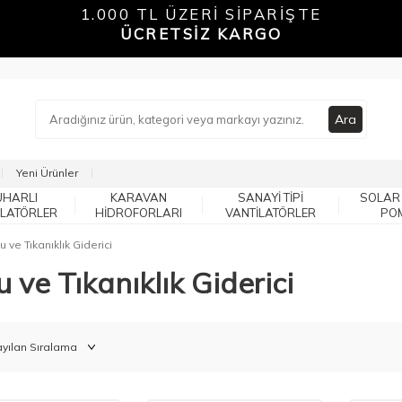
1.000 TL ÜZERİ SİPARİŞTE
ÜCRETSİZ KARGO
Ara
Yeni Ürünler
UHARLI
KARAVAN
SANAYI TIPI
SOLAR
ILATÖRLER
HIDROFORLARI
VANTILATÖRLER
PO
 ve Tıkanıklık Giderici
 ve Tıkanıklık Giderici