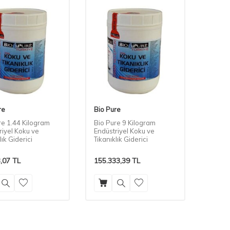
re
Bio Pure
re 1.44 Kilogram
Bio Pure 9 Kilogram
riyel Koku ve
Endüstriyel Koku ve
lık Giderici
Tıkanıklık Giderici
,07
TL
155.333,39
TL