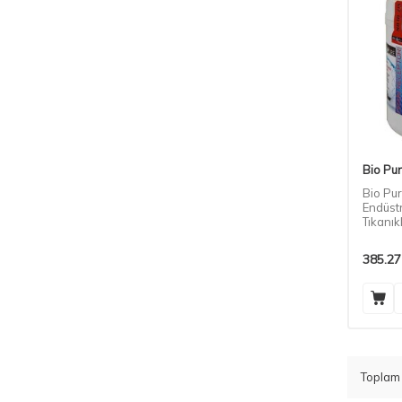
Bio Pu
Bio Pu
Endüstr
Tıkanık
385.27
Topla