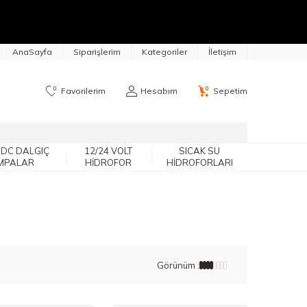
AnaSayfa
Siparişlerim
Kategoriler
İletişim
0
0
Favorilerim
Hesabım
Sepetim
 DC DALGIÇ
12/24 VOLT
SICAK SU
MPALAR
HIDROFOR
HIDROFORLARI
Görünüm :