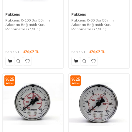
Pakkens
Pakkens
Pakkens 0-100 Bar 50 mm
Pakkens 0-60 Bar 50 mm
Arkadan Bağlantılı Kuru
Arkadan Bağlantılı Kuru
Manometre G 1/8 inç
Manometre G 1/8 inç
638,76
TL
479,07
TL
638,76
TL
479,07
TL
%
25
%
25
İndirim
İndirim