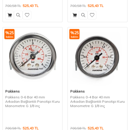
700,58
TL
525,43
TL
700,58
TL
525,43
TL
%
25
%
25
İndirim
İndirim
Pakkens
Pakkens
Pakkens 0-6 Bar 40 mm
Pakkens 0-4 Bar 40 mm
Arkadan Bağlantılı Panotipi Kuru
Arkadan Bağlantılı Panotipi Kuru
Manometre G 1/8 inç
Manometre G 1/8 inç
700,58
TL
525,43
TL
700,58
TL
525,43
TL