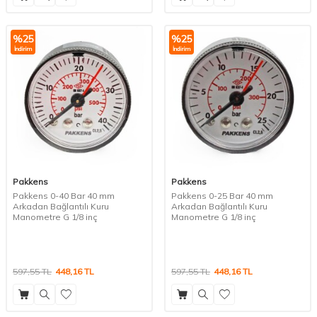
%
25
%
25
İndirim
İndirim
Pakkens
Pakkens
Pakkens 0-40 Bar 40 mm
Pakkens 0-25 Bar 40 mm
Arkadan Bağlantılı Kuru
Arkadan Bağlantılı Kuru
Manometre G 1/8 inç
Manometre G 1/8 inç
597,55
TL
448,16
TL
597,55
TL
448,16
TL