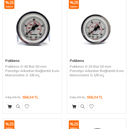
%
25
%
25
İndirim
İndirim
Pakkens
Pakkens
Pakkens 0-40 Bar 50 mm
Pakkens 0-25 Bar 50 mm
Panotipi Arkadan Bağlantılı Kuru
Panotipi Arkadan Bağlantılı Kuru
Manometre G 1/8 inç
Manometre G 1/8 inç
741,79
TL
556,34
TL
741,79
TL
556,34
TL
%
25
%
25
İndirim
İndirim