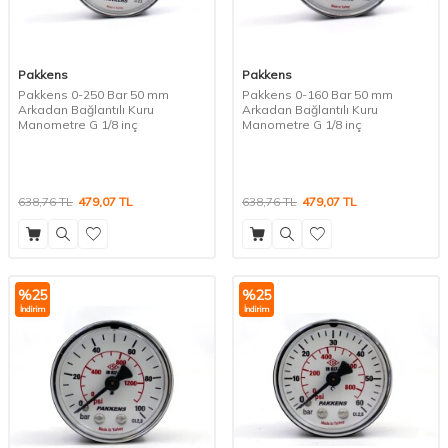
Pakkens
Pakkens
Pakkens 0-250 Bar 50 mm
Pakkens 0-160 Bar 50 mm
Arkadan Bağlantılı Kuru
Arkadan Bağlantılı Kuru
Manometre G 1/8 inç
Manometre G 1/8 inç
638,76
TL
479,07
TL
638,76
TL
479,07
TL
%
25
%
25
İndirim
İndirim