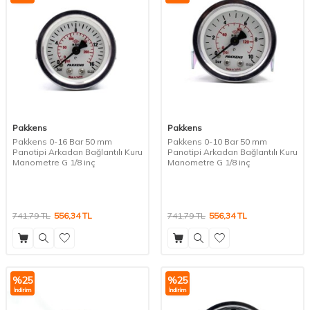
Pakkens
Pakkens
Pakkens 0-16 Bar 50 mm
Pakkens 0-10 Bar 50 mm
Panotipi Arkadan Bağlantılı Kuru
Panotipi Arkadan Bağlantılı Kuru
Manometre G 1/8 inç
Manometre G 1/8 inç
741,79
TL
556,34
TL
741,79
TL
556,34
TL
%
25
%
25
İndirim
İndirim