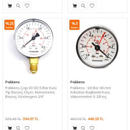
%
25
%
3
İndirim
İndirim
Pakkens
Pakkens
Pakkens Çap 63 0/2,5 Bar Kuru
Pakkens -1/0 Bar 40 mm
Tip Basınç Ölçer, Manometre,
Arkadan Bağlantılı Kuru
Basınç Göstergesi 1/4''
Vakummetre G 1/8 inç
525,43
TL
394,07
TL
462,01
TL
448,15
TL