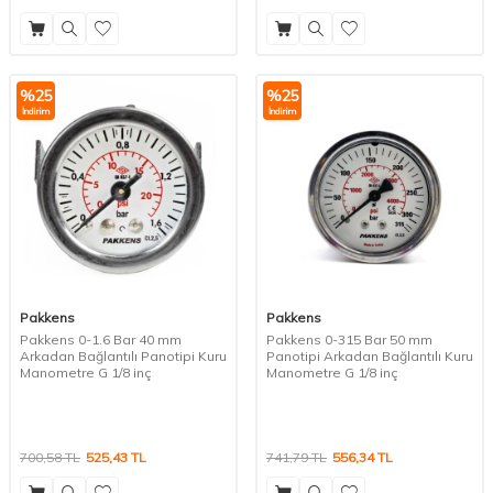
%
25
%
25
İndirim
İndirim
Pakkens
Pakkens
Pakkens 0-1.6 Bar 40 mm
Pakkens 0-315 Bar 50 mm
Arkadan Bağlantılı Panotipi Kuru
Panotipi Arkadan Bağlantılı Kuru
Manometre G 1/8 inç
Manometre G 1/8 inç
700,58
TL
525,43
TL
741,79
TL
556,34
TL