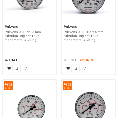
Pakkens
Pakkens
Pakkens 0-4 Bar 63 mm
Pakkens 0-315 Bar 50 mm
Arkadan Bağlantılı Kuru
Arkadan Bağlantılı Kuru
Manometre G 1/4 inç
Manometre G 1/8 inç
471,34
TL
638,76
TL
479,07
TL
%
25
%
25
İndirim
İndirim