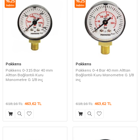
%
25
%
25
İndirim
İndirim
Pakkens
Pakkens
Pakkens 0-315 Bar 40 mm
Pakkens 0-4 Bar 40 mm Alttan
Alttan Bağlantılı Kuru
Bağlantılı Kuru Manometre G 1/8
Manometre G 1/8 inç
inç
618,16
TL
463,62
TL
618,16
TL
463,62
TL