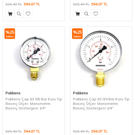
525,43
TL
394,07
TL
525,43
TL
394,07
TL
%
25
%
25
İndirim
İndirim
Pakkens
Pakkens
Pakkens Çap 63 0/6 Bar Kuru Tip
Pakkens Çap 63 0/4 Bar Kuru Tip
Basınç Ölçer, Manometre,
Basınç Ölçer, Manometre,
Basınç Göstergesi 1/4''
Basınç Göstergesi 1/4''
525,43
TL
394,07
TL
525,43
TL
394,07
TL