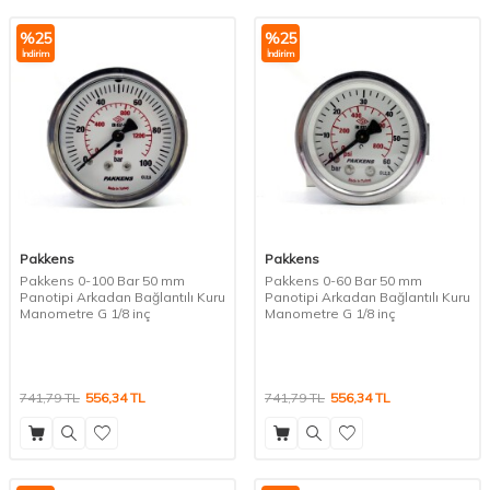
%
25
%
25
İndirim
İndirim
Pakkens
Pakkens
Pakkens 0-100 Bar 50 mm
Pakkens 0-60 Bar 50 mm
Panotipi Arkadan Bağlantılı Kuru
Panotipi Arkadan Bağlantılı Kuru
Manometre G 1/8 inç
Manometre G 1/8 inç
741,79
TL
556,34
TL
741,79
TL
556,34
TL