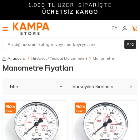
1.000 TL ÜZERİ SİPARİŞTE
ÜCRETSİZ KARGO
0
0
Ara
Anasayfa
Hırdavat / Tesisat Malzemeleri
Manometre
Manometre Fiyatları
Filtre
%
25
%
25
İndirim
İndirim