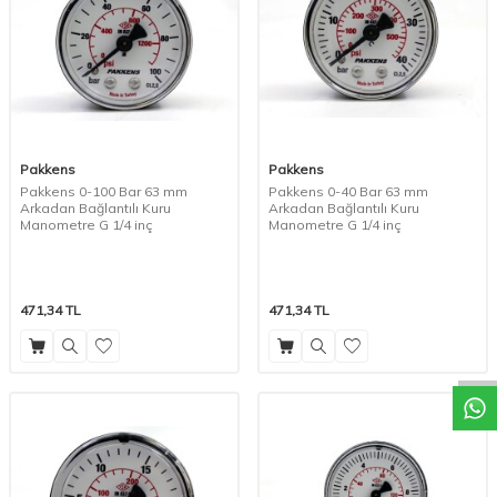
Pakkens
Pakkens
Pakkens 0-100 Bar 63 mm
Pakkens 0-40 Bar 63 mm
Arkadan Bağlantılı Kuru
Arkadan Bağlantılı Kuru
Manometre G 1/4 inç
Manometre G 1/4 inç
W
h
a
t
a
p
p
D
e
s
t
e
H
a
t
t
471,34
TL
471,34
TL