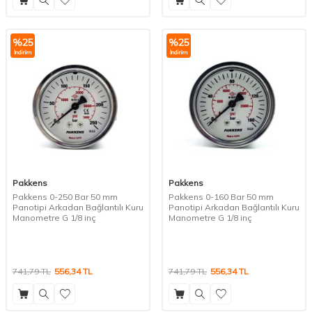
%
25
%
25
İndirim
İndirim
Pakkens
Pakkens
Pakkens 0-250 Bar 50 mm
Pakkens 0-160 Bar 50 mm
Panotipi Arkadan Bağlantılı Kuru
Panotipi Arkadan Bağlantılı Kuru
Manometre G 1/8 inç
Manometre G 1/8 inç
741,79
TL
556,34
TL
741,79
TL
556,34
TL