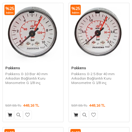
%
25
%
25
İndirim
İndirim
Pakkens
Pakkens
Pakkens 0-10 Bar 40 mm
Pakkens 0-2.5 Bar 40 mm
Arkadan Bağlantılı Kuru
Arkadan Bağlantılı Kuru
Manometre G 1/8 inç
Manometre G 1/8 inç
597,55
TL
448,16
TL
597,55
TL
448,16
TL