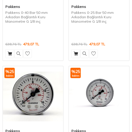
Pakkens
Pakkens
Pakkens 0-40 Bar 50 mm
Pakkens 0-25 Bar 50 mm
Arkadan Bağlantılı Kuru
Arkadan Bağlantılı Kuru
Manometre G 1/8 inç
Manometre G 1/8 inç
638,76
TL
479,07
TL
638,76
TL
479,07
TL
%
25
%
25
İndirim
İndirim
Pakkens
Pakkens