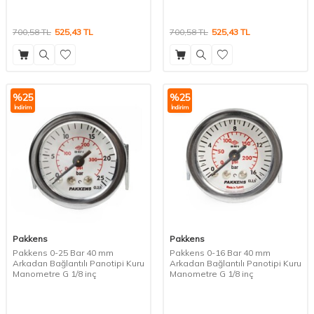
700,58
TL
525,43
TL
700,58
TL
525,43
TL
%
25
%
25
İndirim
İndirim
Pakkens
Pakkens
Pakkens 0-25 Bar 40 mm
Pakkens 0-16 Bar 40 mm
Arkadan Bağlantılı Panotipi Kuru
Arkadan Bağlantılı Panotipi Kuru
Manometre G 1/8 inç
Manometre G 1/8 inç