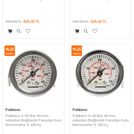
700,58
TL
525,43
TL
700,58
TL
525,43
TL
%
25
%
25
İndirim
İndirim
Pakkens
Pakkens
Pakkens 0-60 Bar 40 mm
Pakkens 0-40 Bar 40 mm
Arkadan Bağlantılı Panotipi Kuru
Arkadan Bağlantılı Panotipi Kuru
Manometre G 1/8 inç
Manometre G 1/8 inç