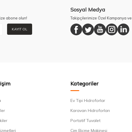
Sosyal Medya
ize abone olun!
Takipçilerimize Özel Kampanya ve 
KAYIT OL
rişim
Kategoriler
a
Ev Tipi Hidroforlar
ler
Karavan Hidroforları
kiler
Portatif Tuvalet
izmetleri
Çim Biçme Makinesi