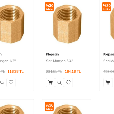
%
30
%
30
İndirim
İndirim
n
Klepsan
Kleps
nşon 1/2''
Sarı Manşon 3/4''
Sarı M
TL
116,28
TL
234,51
TL
164,16
TL
425,0
%
30
İndirim