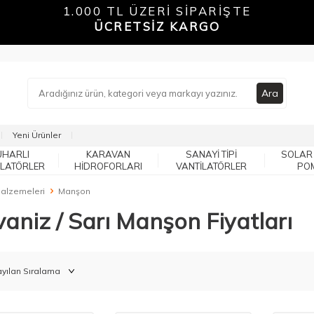
1.000 TL ÜZERİ SİPARİŞTE
ÜCRETSİZ KARGO
Ara
Yeni Ürünler
UHARLI
KARAVAN
SANAYI TIPI
SOLAR
ILATÖRLER
HIDROFORLARI
VANTILATÖRLER
PO
Malzemeleri
Manşon
aniz / Sarı Manşon Fiyatları