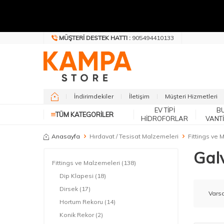
MÜŞTERI DESTEK HATTI :
905494410133
İndirimdekiler
İletişim
Müşteri Hizmetleri
EV TIPI
B
TÜM KATEGORILER
HIDROFORLAR
VANT
Anasayfa
Hırdavat / Tesisat Malzemeleri
Fittings ve 
Galv
Fittings ve Malzemeleri
(138)
Dip Klapesi
(18)
Dirsek
(17)
Hortum Rekoru
(14)
Konik Rekor
(2)