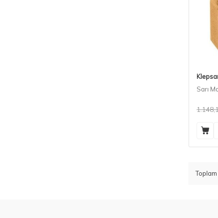
Klepsa
Sarı Ma
1.148,
Topla