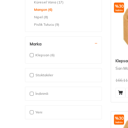
Küresel Vana
(17)
%
30
Manşon
(6)
İndirim
Nipel
(8)
Pislik Tutucu
(9)
Redüksiyonlar
(16)
Te
(6)
Marka
Çekvalf
(25)
Klepsan
(6)
Klepsa
Sarı Ma
Stoktakiler
166,11
İndirimli
Yeni
%
30
İndirim