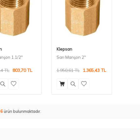
n
Klepsan
nşon 1.1/2''
Sarı Manşon 2''
14
TL
803,70
TL
1.950,61
TL
1.365,43
TL
m
6
ürün bulunmaktadır.