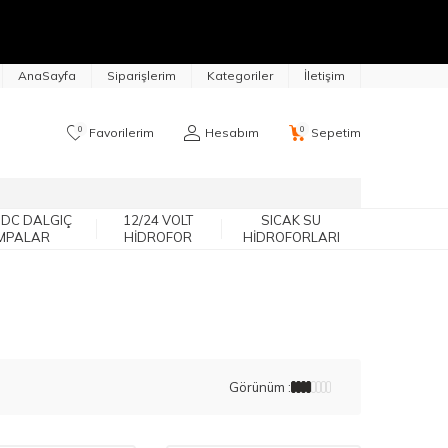
AnaSayfa
Siparişlerim
Kategoriler
İletişim
0
0
Favorilerim
Hesabım
Sepetim
 DC DALGIÇ
12/24 VOLT
SICAK SU
MPALAR
HIDROFOR
HIDROFORLARI
Görünüm :