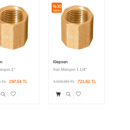
%
30
İndirim
an
Klepsan
anşon 1''
Sarı Manşon 1.1/4''
6
TL
297,54
TL
1.030,89
TL
721,62
TL