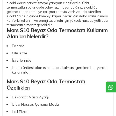
sıcaklıklarını sabit tutmaya yarayan cihazlardır. Oda
termostatları bulunduğu odayı sizin ayarladığınız sıcaklığa
gelene kadar kombiye çalışma komutu verir ve oda istenilen
sıcaklığa geldiğinde kombiyi kapar. Sıcaklığın daha stabil olması,
konforlu kullanım ve enerji tasarrufu için yüksek hassasiyetli oda
termostatı almanız gereklidir.
Mars S10 Beyaz Oda Termostatı Kullanım
Alanları Nelerdir?
Evlerde
Ofislerde
İşyerlerinde
W
h
a
t
a
p
p
D
e
s
t
e
H
a
t
t
Isıtma ünitesi olan ısının sabit kalması gereken her yerde
kullanılırlar.
Mars S10 Beyaz Oda Termostatı
Özellikleri
Dekoratif Masa Ayağı
Ultra Hassas Çalışma Modu
Lcd Ekran