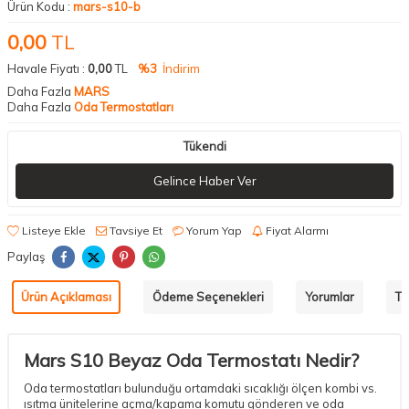
Ürün Kodu :
mars-s10-b
0,00
TL
Havale Fiyatı :
0,00
TL
%3
İndirim
Daha Fazla
MARS
Daha Fazla
Oda Termostatları
Tükendi
Gelince Haber Ver
Listeye Ekle
Tavsiye Et
Yorum Yap
Fiyat Alarmı
Paylaş
Ürün Açıklaması
Ödeme Seçenekleri
Yorumlar
Ta
Mars S10 Beyaz Oda Termostatı Nedir?
Oda termostatları bulunduğu ortamdaki sıcaklığı ölçen kombi vs.
ısıtma ünitelerine açma/kapama komutu gönderen ve oda