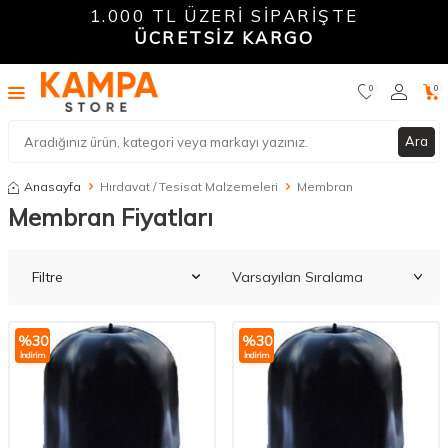
1.000 TL ÜZERİ SİPARİŞTE
ÜCRETSİZ KARGO
0
0
Ara
Anasayfa
Hırdavat / Tesisat Malzemeleri
Membran
Membran Fiyatları
Filtre
%
30
%
30
İndirim
İndirim