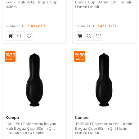
Kulaklı Kulaklı tip Bogaz Çapı
Boğaz Çapı 80 mm Çift Hacimli-
80mm
Üstten Delikli
2.044,33
TL
1.431,03
TL
2.044,33
TL
1.431,03
TL
%
30
%
30
İndirim
İndirim
Kampa
Kampa
100-150 LT Membran İtalyan
150/200 LT Membran Yerli Üretim
Malı Bogaz Çapı 80mm Çift
Bogaz Çapı 80mm Çift Hacimli
Hacimli Üstten Delikli
Üstten Delikli