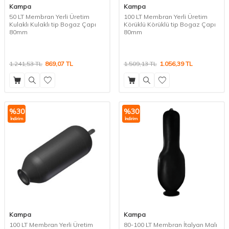
Kampa
Kampa
50 LT Membran Yerli Üretim
100 LT Membran Yerli Üretim
Kulaklı Kulaklı tip Bogaz Çapı
Körüklü Körüklü tip Bogaz Çapı
80mm
80mm
1.241,53
TL
869,07
TL
1.509,13
TL
1.056,39
TL
%
30
%
30
İndirim
İndirim
Kampa
Kampa
100 LT Membran Yerli Üretim
80-100 LT Membran İtalyan Malı