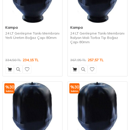
Kampa
Kampa
24 LT Genleşme Tankı Membranı
24 LT Genleşme Tankı Membranı
Yerli Üretim Boğaz Çapı 80mm
İtalyan Malı Torba Tip Boğaz
Çapı 80mm
334,50
TL
234,15
TL
367,95
TL
257,57
TL
%
30
%
30
İndirim
İndirim