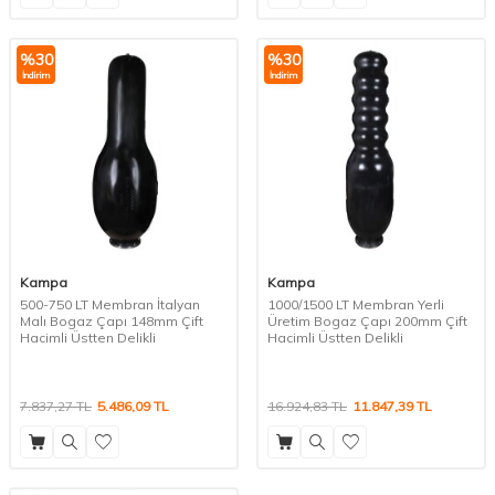
%
30
%
30
İndirim
İndirim
Kampa
Kampa
500-750 LT Membran İtalyan
1000/1500 LT Membran Yerli
Malı Bogaz Çapı 148mm Çift
Üretim Bogaz Çapı 200mm Çift
Hacimli Üstten Delikli
Hacimli Üstten Delikli
7.837,27
TL
5.486,09
TL
16.924,83
TL
11.847,39
TL