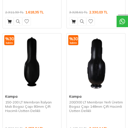
W
h
a
t
a
p
p
D
e
s
t
e
H
a
t
t
2.311,93
TL
1.618,35
TL
3.328,61
TL
2.330,03
TL
%
30
%
30
İndirim
İndirim
Kampa
Kampa
150-200 LT Membran İtalyan
200/300 LT Membran Yerli Üretim
Malı Bogaz Çapı 80mm Çift
Bogaz Çapı 148mm Çift Hacimli
Hacimli Üstten Delikli
Üstten Delikli