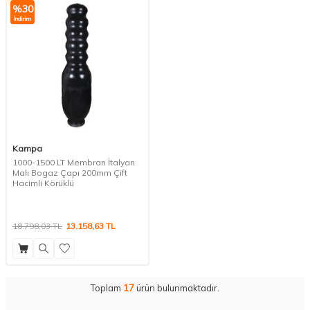
%
30
İndirim
Kampa
1000-1500 LT Membran İtalyan
Malı Bogaz Çapı 200mm Çift
Hacimli Körüklü
18.798,03
TL
13.158,63
TL
Toplam
17
ürün bulunmaktadır.