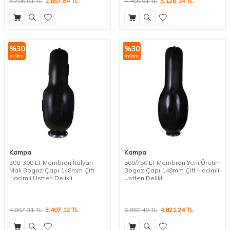
3.796,91
TL
2.657,84
TL
4.465,91
TL
3.126,14
TL
%
30
%
30
İndirim
İndirim
Kampa
Kampa
200-300 LT Membran İtalyan
500/750 LT Membran Yerli Üretim
Malı Bogaz Çapı 148mm Çift
Bogaz Çapı 148mm Çift Hacimli
Hacimli Üstten Delikli
Üstten Delikli
4.867,31
TL
3.407,12
TL
6.887,49
TL
4.821,24
TL