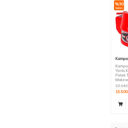
%
30
İndirim
Kampa
Kampa 
Yönlü 
Petek 
Makine
22.142
15.500