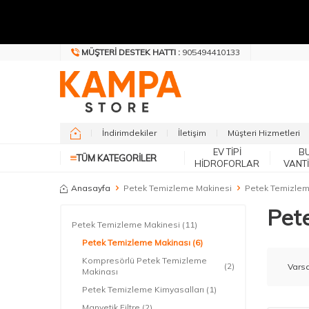
MÜŞTERI DESTEK HATTI :
905494410133
İndirimdekiler
İletişim
Müşteri Hizmetleri
EV TIPI
B
TÜM KATEGORILER
HIDROFORLAR
VANT
Anasayfa
Petek Temizleme Makinesi
Petek Temizlem
Pet
Petek Temizleme Makinesi
(11)
Petek Temizleme Makinası
(6)
Kompresörlü Petek Temizleme
(2)
Makinası
Petek Temizleme Kimyasalları
(1)
Manyetik Filtre
(2)