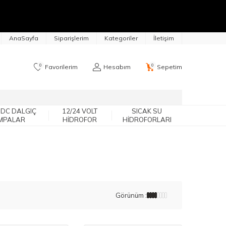
AnaSayfa
Siparişlerim
Kategoriler
İletişim
0
0
Favorilerim
Hesabım
Sepetim
 DC DALGIÇ
12/24 VOLT
SICAK SU
MPALAR
HIDROFOR
HIDROFORLARI
Görünüm :