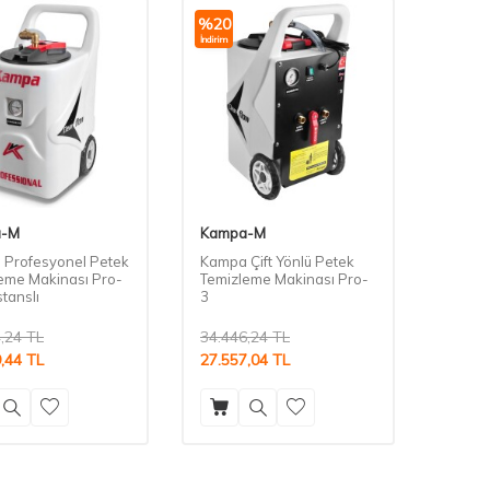
%
20
İndirim
a-M
Kampa-M
Profesyonel Petek
Kampa Çift Yönlü Petek
eme Makinası Pro-
Temizleme Makinası Pro-
tanslı
3
,24
TL
34.446,24
TL
,44
TL
27.557,04
TL