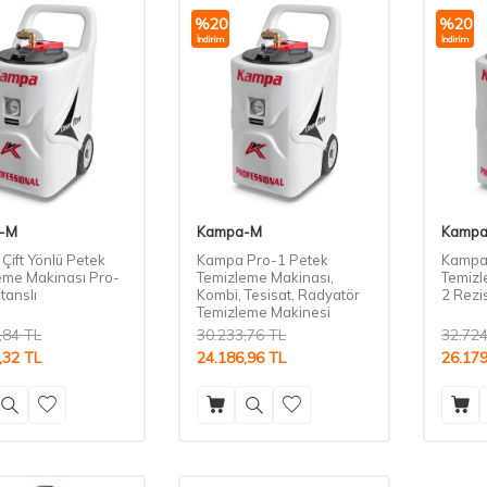
%
20
%
20
İndirim
İndirim
-M
Kampa-M
Kamp
Çift Yönlü Petek
Kampa Pro-1 Petek
Kampa 
eme Makinası Pro-
Temizleme Makinası,
Temizl
tanslı
Kombi, Tesisat, Radyatör
2 Rezis
Temizleme Makinesi
,84
TL
30.233,76
TL
32.724
,32
TL
24.186,96
TL
26.179