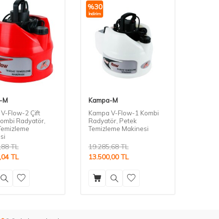
%
30
İndirim
-M
Kampa-M
V-Flow-2 Çift
Kampa V-Flow-1 Kombi
Kombi Radyatör,
Radyatör, Petek
Temizleme
Temizleme Makinesi
si
,88
TL
19.285,68
TL
,04
TL
13.500,00
TL