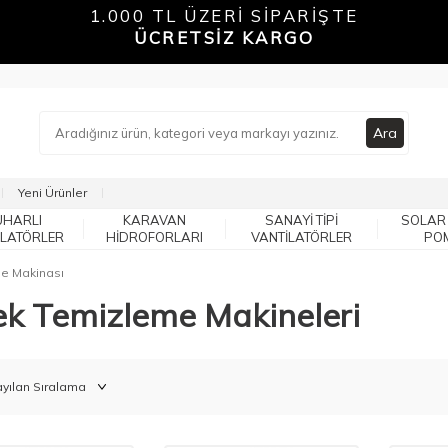
1.000 TL ÜZERİ SİPARİŞTE
ÜCRETSİZ KARGO
Ara
Yeni Ürünler
UHARLI
KARAVAN
SANAYI TIPI
SOLAR
ILATÖRLER
HIDROFORLARI
VANTILATÖRLER
PO
e Makinası
ek Temizleme Makineleri