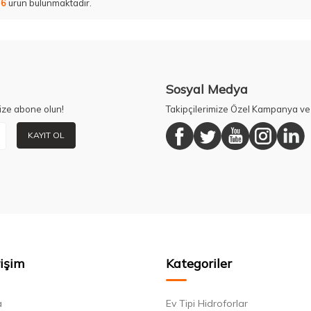
m
6
ürün bulunmaktadır.
Sosyal Medya
ize abone olun!
Takipçilerimize Özel Kampanya ve 
KAYIT OL
rişim
Kategoriler
a
Ev Tipi Hidroforlar