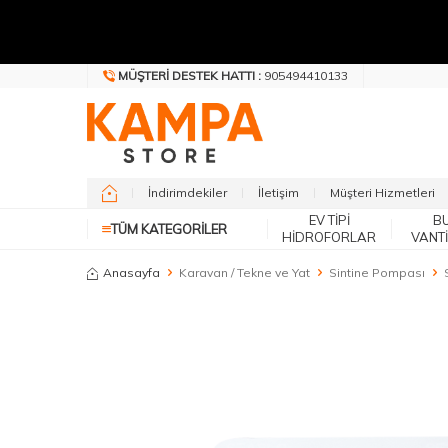
MÜŞTERI DESTEK HATTI :
905494410133
İndirimdekiler
İletişim
Müşteri Hizmetleri
EV TIPI
B
TÜM KATEGORILER
HIDROFORLAR
VANT
Anasayfa
Karavan / Tekne ve Yat
Sintine Pompası