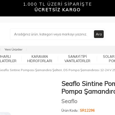
1.000 TL ÜZERİ SİPARİŞTE
ÜCRETSİZ KARGO
Ara
Yeni Ürünler
UHARLI
KARAVAN
SANAYI TIPI
SOLAR
ILATÖRLER
HIDROFORLARI
VANTILATÖRLER
PO
Seaflo Sintine Pompası Şamandıra Şalteri, DS Pompa Şamandırası 12-24 V 
Seaflo Sintine Po
Pompa Şamandıra
Seaflo
Ürün Kodu :
SR12296