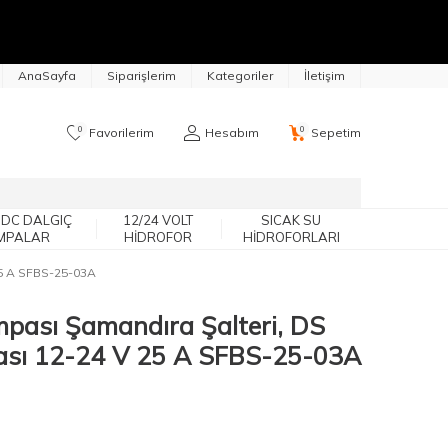
AnaSayfa
Siparişlerim
Kategoriler
İletişim
0
0
Favorilerim
Hesabım
Sepetim
 DC DALGIÇ
12/24 VOLT
SICAK SU
MPALAR
HIDROFOR
HIDROFORLARI
25 A SFBS-25-03A
mpası Şamandıra Şalteri, DS
sı 12-24 V 25 A SFBS-25-03A