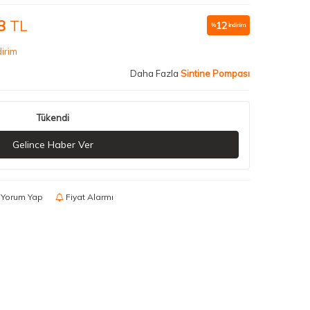
3
TL
12
%
İndirim
irim
Daha Fazla
Sintine Pompası
Tükendi
Gelince Haber Ver
Yorum Yap
Fiyat Alarmı