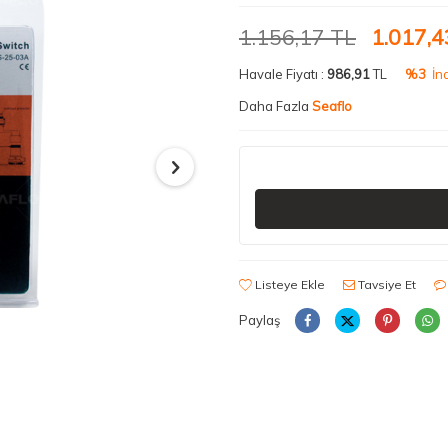
1.156,17
TL
1.017,4
Havale Fiyatı :
986,91
TL
%3
İnd
Daha Fazla
Seaflo
Listeye Ekle
Tavsiye Et
Paylaş