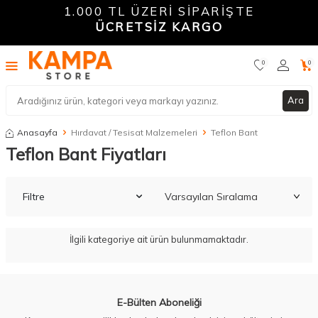
1.000 TL ÜZERİ SİPARİŞTE
ÜCRETSİZ KARGO
0
0
Ara
Anasayfa
Hırdavat / Tesisat Malzemeleri
Teflon Bant
Teflon Bant Fiyatları
Filtre
İlgili kategoriye ait ürün bulunmamaktadır.
W
h
a
t
a
p
p
D
e
s
t
e
H
a
t
t
E-Bülten Aboneliği