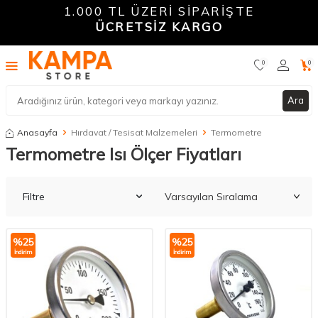
1.000 TL ÜZERİ SİPARİŞTE
ÜCRETSİZ KARGO
0
0
Ara
Anasayfa
Hırdavat / Tesisat Malzemeleri
Termometre
Termometre Isı Ölçer Fiyatları
Filtre
%
25
%
25
İndirim
İndirim