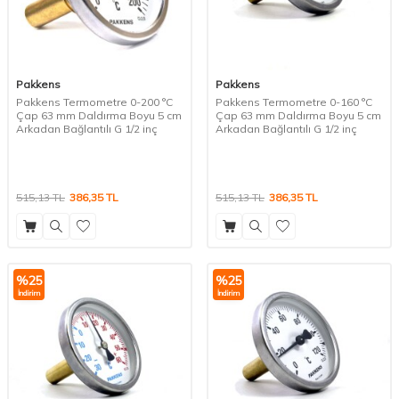
Pakkens
Pakkens
Pakkens Termometre 0-200 °C
Pakkens Termometre 0-160 °C
Çap 63 mm Daldırma Boyu 5 cm
Çap 63 mm Daldırma Boyu 5 cm
Arkadan Bağlantılı G 1/2 inç
Arkadan Bağlantılı G 1/2 inç
515,13
TL
386,35
TL
515,13
TL
386,35
TL
%
25
%
25
İndirim
İndirim