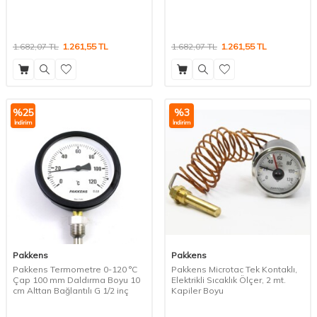
1.682,07
TL
1.261,55
TL
1.682,07
TL
1.261,55
TL
%
25
%
3
İndirim
İndirim
Pakkens
Pakkens
Pakkens Termometre 0-120 °C
Pakkens Microtac Tek Kontaklı,
Çap 100 mm Daldırma Boyu 10
Elektrikli Sıcaklık Ölçer, 2 mt.
cm Alttan Bağlantılı G 1/2 inç
Kapiler Boyu