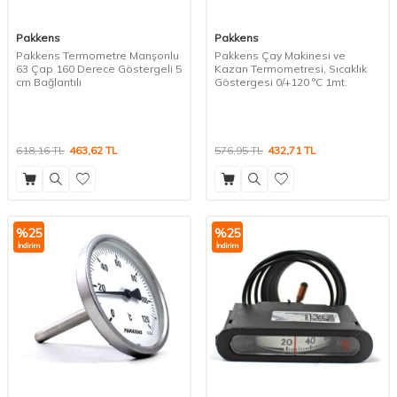
Pakkens
Pakkens
Pakkens Termometre Manşonlu
Pakkens Çay Makinesi ve
63 Çap 160 Derece Göstergeli 5
Kazan Termometresi, Sıcaklık
cm Bağlantılı
Göstergesi 0/+120 °C 1mt.
618,16
TL
463,62
TL
576,95
TL
432,71
TL
%
25
%
25
İndirim
İndirim