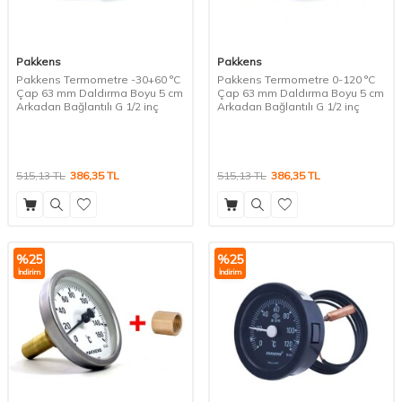
Pakkens
Pakkens
Pakkens Termometre -30+60 °C
Pakkens Termometre 0-120 °C
Çap 63 mm Daldırma Boyu 5 cm
Çap 63 mm Daldırma Boyu 5 cm
Arkadan Bağlantılı G 1/2 inç
Arkadan Bağlantılı G 1/2 inç
515,13
TL
386,35
TL
515,13
TL
386,35
TL
%
25
%
25
İndirim
İndirim