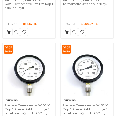
Gazlı Termometre 1mt Pvc Kaplı
Termometre 3mt Kapiler Boyu
Kapiler Boyu
1.115,42
TL
836,57
TL
1.462,63
TL
1.096,97
TL
%
25
%
25
İndirim
İndirim
Pakkens
Pakkens
Pakkens Termometre 0-300 °C
Pakkens Termometre 0-160 °C
Çap 100 mm Daldırma Boyu 10
Çap 100 mm Daldırma Boyu 10
cm Alttan Bağlantılı G 1/2 inç
cm Alttan Bağlantılı G 1/2 inç