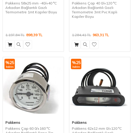
Pakkens 58x25 mm -40/+40 °C
Pakkens Çap 40 0/+120 °C
Arkadan Bağlantılı Gazlı
Arkadan Bağlantılı Gazlı
Termometre 1mt Kapiler Boyu
Termometre 3mt Pvc Kaplı
Kapiler Boyu
1.197,84
TL
898,39
TL
1.284,41
TL
963,31
TL
%
25
%
25
İndirim
İndirim
Pakkens
Pakkens
Pakkens Çap 60 0/+160 °C
Pakkens 62x12 mm 0/+120 °C
Arkadan Bağlantılı Pano Tip
Arkadan Bağlantılı Gazlı