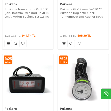
Pakkens
Pakkens
Pakkens Termometre 0-120 °C
Pakkens 62x12 mm 0/+120 °C
Çap 100 mm Daldırma Boyu 10
Arkadan Bağlantılı Gazlı
cm Arkadan Bağlantılı G 1/2 inç
Termometre 1mt Kapiler Boyu
1.259,66
TL
944,74
TL
1.197,84
TL
898,39
TL
%
25
%
25
İndirim
İndirim
W
h
a
t
a
p
p
D
e
s
t
e
H
a
t
t
Pakkens
Pakkens