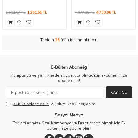
1.682,07
TL
1.261,55
TL
4.877,28
TL
4.730,96
TL
Toplam
16
ürün bulunmaktadır.
E-Bülten Aboneliği
Kampanya ve yeniliklerden haberdar olmak için e-bültenimize
abone olun!
KAYIT OL
KVKK Sözleşmesi'ni
, okudum, kabul ediyorum.
Sosyal Medya
Takipçilerimize Özel Kampanya ve Fırsatlardan olmak için E-
bültenimize abone olun!