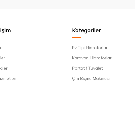
rişim
Kategoriler
a
Ev Tipi Hidroforlar
ler
Karavan Hidroforları
kiler
Portatif Tuvalet
izmetleri
Çim Biçme Makinesi