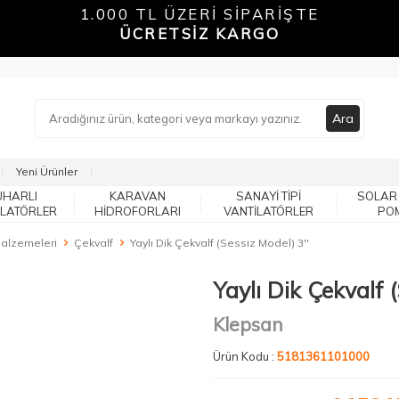
1.000 TL ÜZERİ SİPARİŞTE
ÜCRETSİZ KARGO
Ara
Yeni Ürünler
UHARLI
KARAVAN
SANAYI TIPI
SOLAR
ILATÖRLER
HIDROFORLARI
VANTILATÖRLER
PO
Malzemeleri
Çekvalf
Yaylı Dik Çekvalf (Sessiz Model) 3''
Yaylı Dik Çekvalf 
Klepsan
Ürün Kodu :
5181361101000