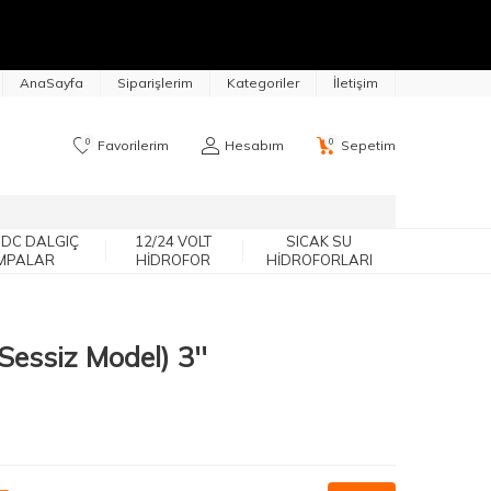
AnaSayfa
Siparişlerim
Kategoriler
İletişim
0
0
Favorilerim
Hesabım
Sepetim
 DC DALGIÇ
12/24 VOLT
SICAK SU
MPALAR
HIDROFOR
HIDROFORLARI
(Sessiz Model) 3''