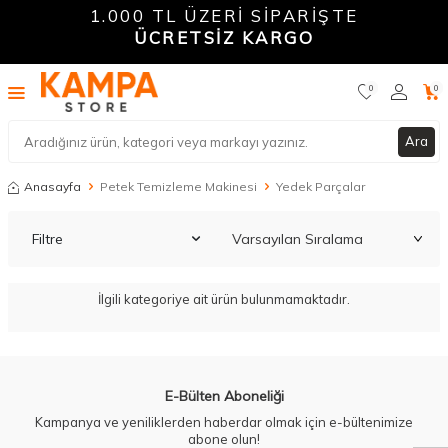
1.000 TL ÜZERİ SİPARİŞTE
ÜCRETSİZ KARGO
0
0
Ara
Anasayfa
Petek Temizleme Makinesi
Yedek Parçalar
Filtre
İlgili kategoriye ait ürün bulunmamaktadır.
W
h
a
t
a
p
p
D
e
s
t
e
H
a
t
t
E-Bülten Aboneliği
Kampanya ve yeniliklerden haberdar olmak için e-bültenimize
abone olun!