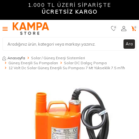
1.000 TL ÜZERİ SİPARİŞTE
ÜCRETSİZ KARGO
0
0
Ara
Anasayfa
Solar / Güneş Enerji Sistemleri
Güneş Enerjili Su Pompaları
Solar DC Dalgıç Pompa
12 Volt Dc Solar Güneş Enerjili Su Pompası 7 Mt Yükseklik 7.5 m³/h