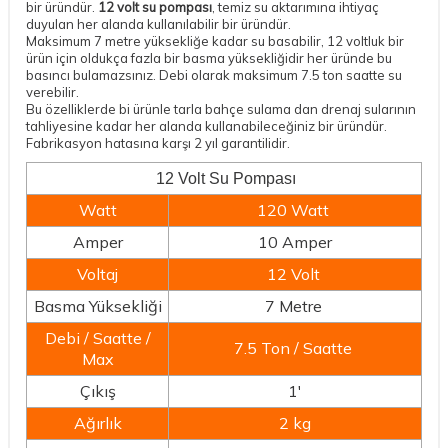
bir üründür.
12 volt su pompası
, temiz su aktarımına ihtiyaç
duyulan her alanda kullanılabilir bir üründür.
Maksimum 7 metre yüksekliğe kadar su basabilir, 12 voltluk bir
ürün için oldukça fazla bir basma yüksekliğidir her üründe bu
basıncı bulamazsınız. Debi olarak maksimum 7.5 ton saatte su
verebilir.
Bu özelliklerde bi ürünle tarla bahçe sulama dan drenaj sularının
tahliyesine kadar her alanda kullanabileceğiniz bir üründür.
Fabrikasyon hatasına karşı 2 yıl garantilidir.
12 Volt Su Pompası
Watt
120 Watt
Amper
10 Amper
Voltaj
12 Volt
Basma Yüksekliği
7 Metre
Debi / Saatte /
7.5 Ton / Saatte
Max
Çıkış
1'
Ağırlık
2 kg