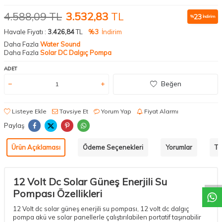
4.588,09
TL
3.532,83
TL
23
%
İndirim
Havale Fiyatı :
3.426,84
TL
%3
İndirim
Daha Fazla
Water Sound
Daha Fazla
Solar DC Dalgıç Pompa
ADET
Beğen
Listeye Ekle
Tavsiye Et
Yorum Yap
Fiyat Alarmı
Paylaş
Ürün Açıklaması
Ödeme Seçenekleri
Yorumlar
Ta
W
h
a
t
a
p
p
D
e
s
t
e
H
a
t
t
12 Volt Dc Solar Güneş Enerjili Su
Pompası Özellikleri
12 Volt dc solar güneş enerjili su pompası, 12 volt dc dalgıç
pompa akü ve solar panellerle çalıştırılabilen portatif taşınabilir