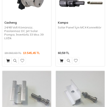
Cacheng
Kampa
24/48 Volt Kömürsüz,
Solar Panel İçin MC4 Konnektör
Paslanmaz DC Jet Solar
Pompa, İnvertörlü 33 Mss 39
Lt/Dk
18.060,60
TL
13.545,45
TL
60,59
TL