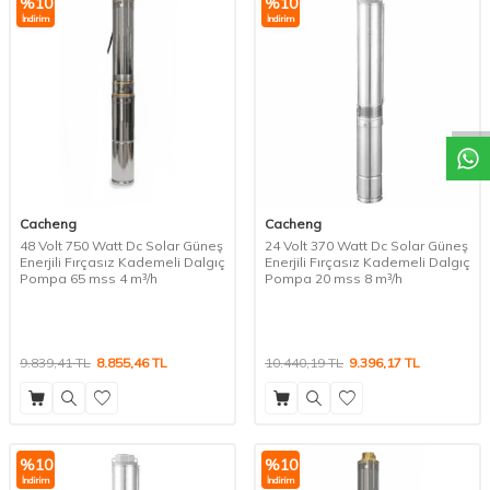
%
10
%
10
İndirim
İndirim
W
h
a
t
a
p
p
D
e
s
t
e
H
a
t
t
Cacheng
Cacheng
48 Volt 750 Watt Dc Solar Güneş
24 Volt 370 Watt Dc Solar Güneş
Enerjili Fırçasız Kademeli Dalgıç
Enerjili Fırçasız Kademeli Dalgıç
Pompa 65 mss 4 m³/h
Pompa 20 mss 8 m³/h
9.839,41
TL
8.855,46
TL
10.440,19
TL
9.396,17
TL
%
10
%
10
İndirim
İndirim