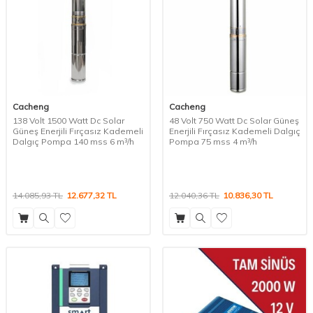
Cacheng
Cacheng
138 Volt 1500 Watt Dc Solar
48 Volt 750 Watt Dc Solar Güneş
Güneş Enerjili Fırçasız Kademeli
Enerjili Fırçasız Kademeli Dalgıç
Dalgıç Pompa 140 mss 6 m³/h
Pompa 75 mss 4 m³/h
14.085,93
TL
12.677,32
TL
12.040,36
TL
10.836,30
TL