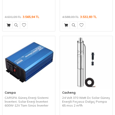
4.631,09
TL
3.565,94
TL
4.588,09
TL
3.532,83
TL
Carspa
Cacheng
CARSPA Güneş Enerji Sistemi
24 Volt 370 Watt Dc Solar Güneş
İnverteri, Solar Enerji İnverteri
Enerjili Fırçasız Dalgıç Pompa
600W-12V Tam Sinüs İnverter
65 mss 2 m³/h