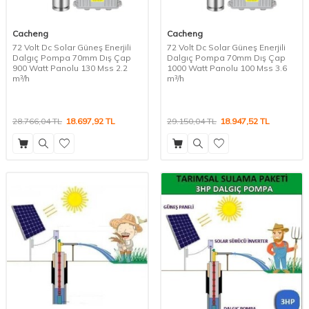
Cacheng
Cacheng
72 Volt Dc Solar Güneş Enerjili
72 Volt Dc Solar Güneş Enerjili
Dalgıç Pompa 70mm Dış Çap
Dalgıç Pompa 70mm Dış Çap
900 Watt Panolu 130 Mss 2.2
1000 Watt Panolu 100 Mss 3.6
m³/h
m³/h
28.766,04
TL
18.697,92
TL
29.150,04
TL
18.947,52
TL