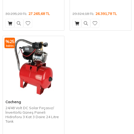
30.295,20
TL
27.265,68
TL
29.324,18
TL
26.391,78
TL
%
25
İndirim
Cacheng
24/48 Volt DC Solar Fırçasız/
İnvertörlü Güneş Paneli
Hidroforu 3 Kat 3 Daire 24 Litre
Tank