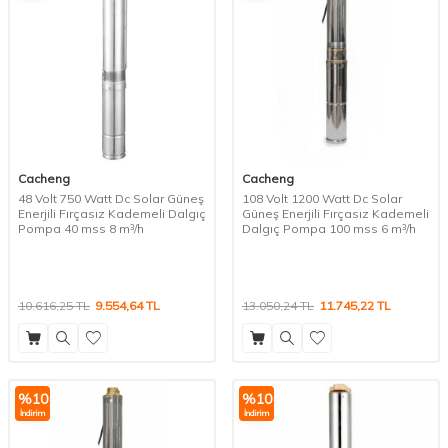
Cacheng
Cacheng
48 Volt 750 Watt Dc Solar Güneş
108 Volt 1200 Watt Dc Solar
Enerjili Fırçasız Kademeli Dalgıç
Güneş Enerjili Fırçasız Kademeli
Pompa 40 mss 8 m³/h
Dalgıç Pompa 100 mss 6 m³/h
10.616,25
TL
9.554,64
TL
13.050,24
TL
11.745,22
TL
%
10
%
10
İndirim
İndirim