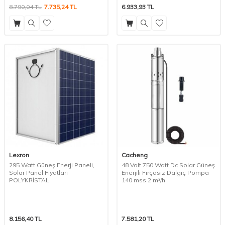
8.790,04
TL
7.735,24
TL
6.933,93
TL
Lexron
Cacheng
295 Watt Güneş Enerji Paneli,
48 Volt 750 Watt Dc Solar Güneş
Solar Panel Fiyatları
Enerjili Fırçasız Dalgıç Pompa
POLYKRİSTAL
140 mss 2 m³/h
8.156,40
TL
7.581,20
TL