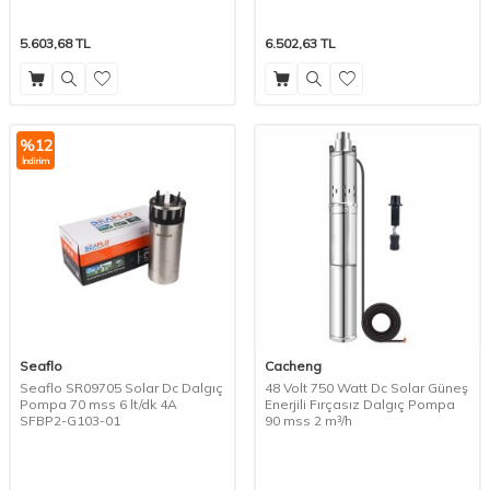
5.603,68
TL
6.502,63
TL
%
12
İndirim
Seaflo
Cacheng
Seaflo SR09705 Solar Dc Dalgıç
48 Volt 750 Watt Dc Solar Güneş
Pompa 70 mss 6 lt/dk 4A
Enerjili Fırçasız Dalgıç Pompa
SFBP2-G103-01
90 mss 2 m³/h