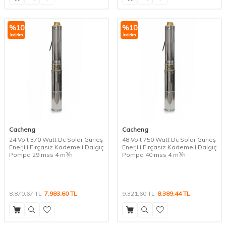
%
10
%
10
İndirim
İndirim
Cacheng
Cacheng
24 Volt 370 Watt Dc Solar Güneş
48 Volt 750 Watt Dc Solar Güneş
Enerjili Fırçasız Kademeli Dalgıç
Enerjili Fırçasız Kademeli Dalgıç
Pompa 29 mss 4 m³/h
Pompa 40 mss 4 m³/h
8.870,67
TL
7.983,60
TL
9.321,60
TL
8.389,44
TL