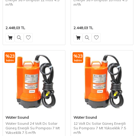
m³/h
m³/h
2.448,03
TL
2.448,03
TL
%
23
%
23
İndirim
İndirim
Water Sound
Water Sound
Water Sound 24 Volt Dc Solar
12 Volt Dc Solar Güneş Enerjili
Güneş Enerjili Su Pompası 7 Mt
Su Pompası 7 Mt Yükseklik 7.5
Yükseklik 7.5 m³/h
m³/h