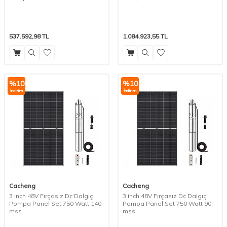
537.592,98
TL
1.084.923,55
TL
%
10
%
10
İndirim
İndirim
Cacheng
Cacheng
3 inch 48V Fırçasız Dc Dalgıç
3 inch 48V Fırçasız Dc Dalgıç
Pompa Panel Set 750 Watt 140
Pompa Panel Set 750 Watt 90
mss
mss