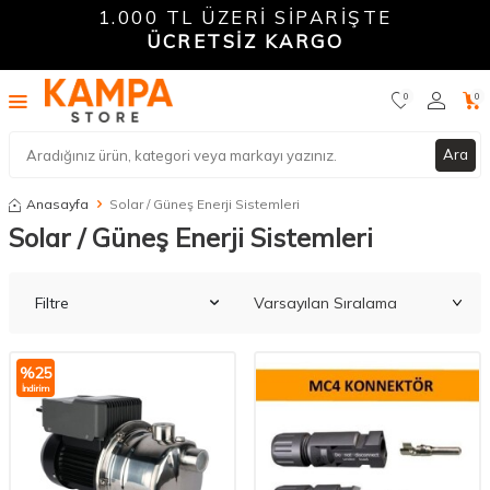
1.000 TL ÜZERİ SİPARİŞTE
ÜCRETSİZ KARGO
0
0
Ara
Anasayfa
Solar / Güneş Enerji Sistemleri
Solar / Güneş Enerji Sistemleri
Filtre
%
25
İndirim