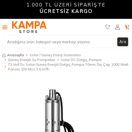
1.000 TL ÜZERİ SİPARİŞTE
ÜCRETSİZ KARGO
0
0
Ara
Anasayfa
Solar / Güneş Enerji Sistemleri
Güneş Enerjili Su Pompaları
Solar DC Dalgıç Pompa
72 Volt Dc Solar Güneş Enerjili Dalgıç Pompa 70mm Dış Çap 1000 Watt
Panolu 100 Mss 3.6 m³/h