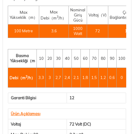
Nominal
Max
Max
Çıkış
Giriş
Voltaj（V)
3
Yükseklik（m）
Bağlantısı（
Debi（m
/h）
Gücü
1000
100 Metre
3,6
72
1"
Watt
Basma
10
20
30
40
50
60
70
80
90
100
Yüksekliği（m
3
3,3
3
2,7
2,4
2,1
1,8
1,5
1,2
0,6
0
Debi（m
/h）
Garanti Bilgisi
12
Ürün Açıklaması
Voltaj
72 Volt (DC)