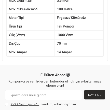
Max. Debi m3/h
3.3 m³/h
Max. Yükseklik mSS
100 Metre
Motor Tipi
Fırçasız / Kömürsüz
Ürün Tipi
Tek Pompa
Güç (Watt)
1000 Watt
Dış Çap
70 mm
Max. Amper
14 Amper
E-Bülten Aboneliği
Kampanya ve yeniliklerden haberdar olmak için e-bültenimize
abone olun!
KAYIT OL
KVKK Sözleşmesi'ni
, okudum, kabul ediyorum.