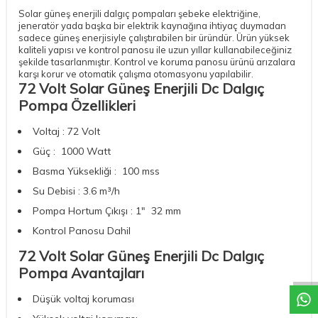
Solar güneş enerjili dalgıç pompaları şebeke elektriğine,
jeneratör yada başka bir elektrik kaynağına ihtiyaç duymadan
sadece güneş enerjisiyle çalıştırabilen bir üründür. Ürün yüksek
kaliteli yapısı ve kontrol panosu ile uzun yıllar kullanabileceğiniz
şekilde tasarlanmıştır. Kontrol ve koruma panosu ürünü arızalara
karşı korur ve otomatik çalışma otomasyonu yapılabilir.
72 Volt Solar Güneş Enerjili Dc Dalgıç
Pompa Özellikleri
Voltaj : 72 Volt
Güç : 1000 Watt
Basma Yüksekliği : 100 mss
Su Debisi : 3.6 m³/h
Pompa Hortum Çıkışı : 1" 32 mm
Kontrol Panosu Dahil
W
h
a
t
a
p
p
D
e
s
t
e
H
a
t
t
72 Volt Solar Güneş Enerjili Dc Dalgıç
Pompa Avantajları
Düşük voltaj koruması