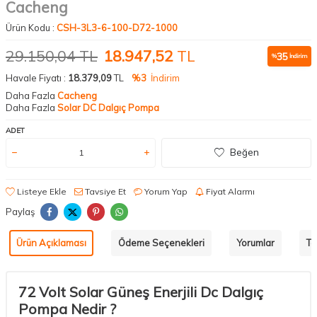
Cacheng
Ürün Kodu :
CSH-3L3-6-100-D72-1000
29.150,04
TL
18.947,52
TL
35
%
İndirim
Havale Fiyatı :
18.379,09
TL
%3
İndirim
Daha Fazla
Cacheng
Daha Fazla
Solar DC Dalgıç Pompa
ADET
Beğen
Listeye Ekle
Tavsiye Et
Yorum Yap
Fiyat Alarmı
Paylaş
Ürün Açıklaması
Ödeme Seçenekleri
Yorumlar
Ta
72 Volt Solar Güneş Enerjili Dc Dalgıç
Pompa Nedir ?