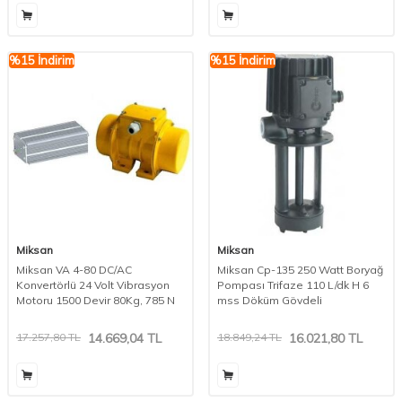
%
15
İndirim
%
15
İndirim
Miksan
Miksan
Miksan VA 4-80 DC/AC
Miksan Cp-135 250 Watt Boryağ
Konvertörlü 24 Volt Vibrasyon
Pompası Trifaze 110 L/dk H 6
Motoru 1500 Devir 80Kg, 785 N
mss Döküm Gövdeli
17.257,80
TL
14.669,04
TL
18.849,24
TL
16.021,80
TL