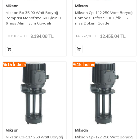
Miksan
Miksan
Miksan Bp 35 90 Watt Boryağ
Miksan Cp-112 250 Watt Boryağ
Pompası Monofaze 60 L/min H
Pompası Trifaze 110 L/dk H 6
6 mss Aliminyum Gövdeli
mss Döküm Gövdeli
10.816,57
TL
9.194,08
TL
14.652,96
TL
12.455,04
TL
%
15
İndirim
%
15
İndirim
Miksan
Miksan
Miksan Cp-117 250 Watt Boryağ
Miksan Cp-122 250 Watt Boryağ