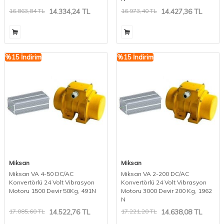
16.863,84
TL
14.334,24
TL
16.973,40
TL
14.427,36
TL
%
15
İndirim
%
15
İndirim
Miksan
Miksan
Miksan VA 4-50 DC/AC
Miksan VA 2-200 DC/AC
Konvertörlü 24 Volt Vibrasyon
Konvertörlü 24 Volt Vibrasyon
Motoru 1500 Devir 50Kg, 491N
Motoru 3000 Devir 200 Kg, 1962
N
17.085,60
TL
14.522,76
TL
17.221,20
TL
14.638,08
TL