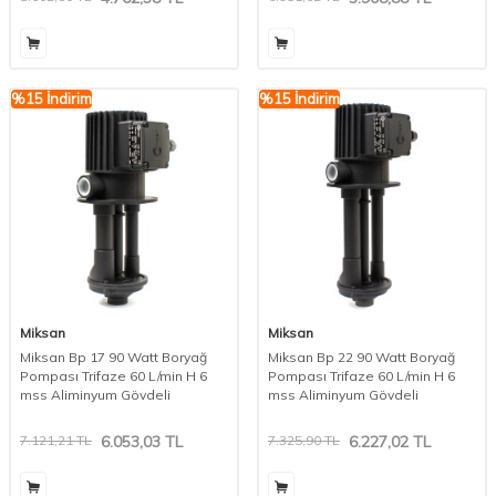
%
15
İndirim
%
15
İndirim
Miksan
Miksan
Miksan Bp 17 90 Watt Boryağ
Miksan Bp 22 90 Watt Boryağ
Pompası Trifaze 60 L/min H 6
Pompası Trifaze 60 L/min H 6
mss Aliminyum Gövdeli
mss Aliminyum Gövdeli
7.121,21
TL
6.053,03
TL
7.325,90
TL
6.227,02
TL