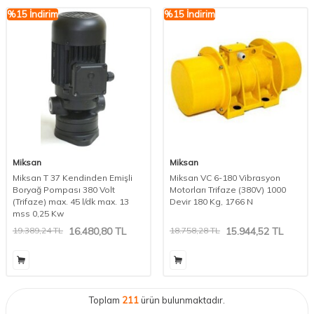
%
15
İndirim
%
15
İndirim
Miksan
Miksan
Miksan T 37 Kendinden Emişli
Miksan VC 6-180 Vibrasyon
Boryağ Pompası 380 Volt
Motorları Trifaze (380V) 1000
(Trifaze) max. 45 l/dk max. 13
Devir 180 Kg, 1766 N
mss 0,25 Kw
19.389,24
TL
16.480,80
TL
18.758,28
TL
15.944,52
TL
Toplam
211
ürün bulunmaktadır.