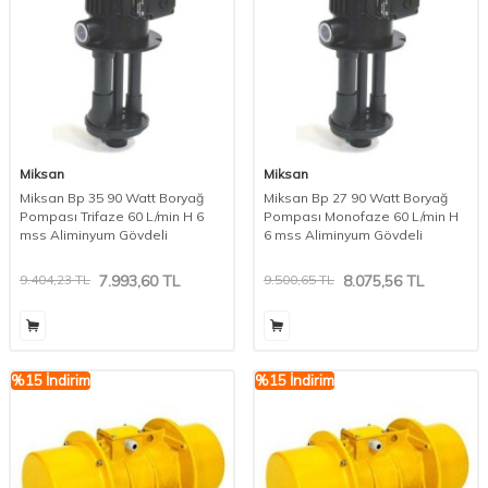
Miksan
Miksan
Miksan Bp 35 90 Watt Boryağ
Miksan Bp 27 90 Watt Boryağ
Pompası Trifaze 60 L/min H 6
Pompası Monofaze 60 L/min H
mss Aliminyum Gövdeli
6 mss Aliminyum Gövdeli
9.404,23
TL
7.993,60
TL
9.500,65
TL
8.075,56
TL
%
15
İndirim
%
15
İndirim