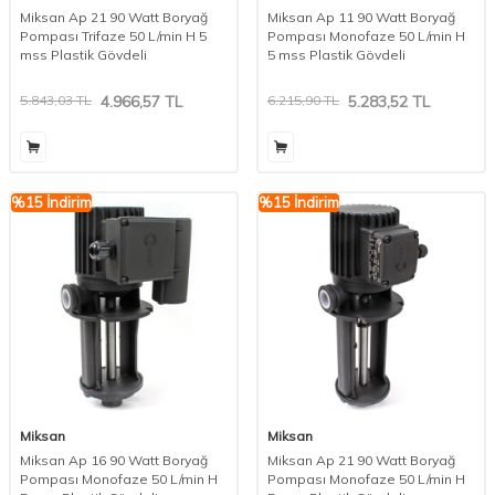
Miksan Ap 21 90 Watt Boryağ
Miksan Ap 11 90 Watt Boryağ
Pompası Trifaze 50 L/min H 5
Pompası Monofaze 50 L/min H
mss Plastik Gövdeli
5 mss Plastik Gövdeli
5.843,03
TL
4.966,57
TL
6.215,90
TL
5.283,52
TL
%
15
İndirim
%
15
İndirim
Miksan
Miksan
Miksan Ap 16 90 Watt Boryağ
Miksan Ap 21 90 Watt Boryağ
Pompası Monofaze 50 L/min H
Pompası Monofaze 50 L/min H