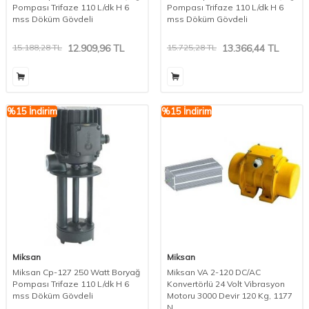
Pompası Trifaze 110 L/dk H 6
Pompası Trifaze 110 L/dk H 6
mss Döküm Gövdeli
mss Döküm Gövdeli
15.188,28
TL
12.909,96
TL
15.725,28
TL
13.366,44
TL
%
15
İndirim
%
15
İndirim
Miksan
Miksan
Miksan Cp-127 250 Watt Boryağ
Miksan VA 2-120 DC/AC
Pompası Trifaze 110 L/dk H 6
Konvertörlü 24 Volt Vibrasyon
mss Döküm Gövdeli
Motoru 3000 Devir 120 Kg, 1177
N