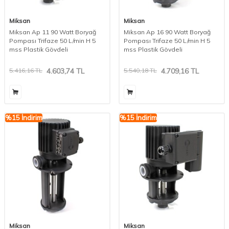
Miksan
Miksan
Miksan Ap 11 90 Watt Boryağ
Miksan Ap 16 90 Watt Boryağ
Pompası Trifaze 50 L/min H 5
Pompası Trifaze 50 L/min H 5
mss Plastik Gövdeli
mss Plastik Gövdeli
5.416,16
TL
4.603,74
TL
5.540,18
TL
4.709,16
TL
%
15
İndirim
%
15
İndirim
Miksan
Miksan