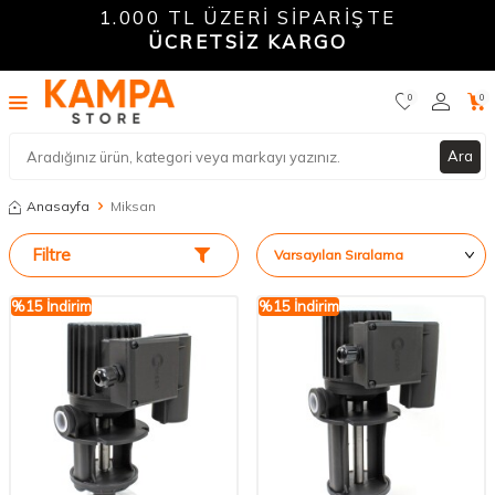
1.000 TL ÜZERİ SİPARİŞTE
ÜCRETSİZ KARGO
0
0
Ara
Anasayfa
Miksan
Filtre
%
15
İndirim
%
15
İndirim