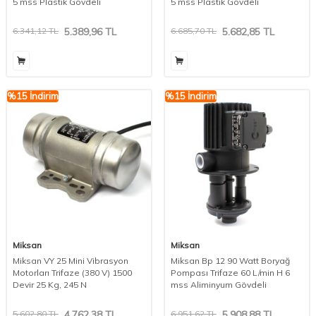
5 mss Plastik Gövdeli
5 mss Plastik Gövdeli
6.341,12
TL
5.389,96
TL
6.685,70
TL
5.682,85
TL
%
15
İndirim
%
15
İndirim
Miksan
Miksan
Miksan VY 25 Mini Vibrasyon
Miksan Bp 12 90 Watt Boryağ
Motorları Trifaze (380 V) 1500
Pompası Trifaze 60 L/min H 6
Devir 25 Kg, 245 N
mss Aliminyum Gövdeli
5.602,80
TL
4.762,38
TL
6.951,62
TL
5.908,88
TL