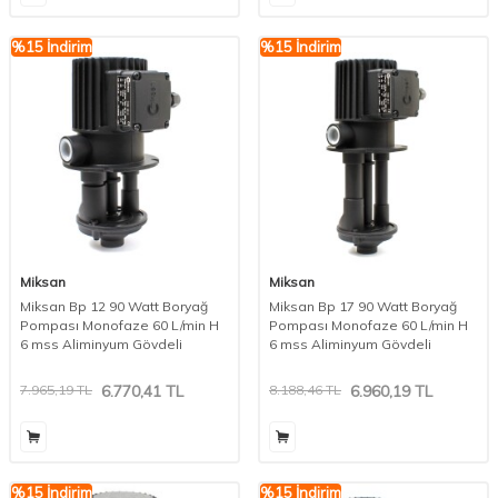
%
15
İndirim
%
15
İndirim
Miksan
Miksan
Miksan Bp 12 90 Watt Boryağ
Miksan Bp 17 90 Watt Boryağ
Pompası Monofaze 60 L/min H
Pompası Monofaze 60 L/min H
6 mss Aliminyum Gövdeli
6 mss Aliminyum Gövdeli
7.965,19
TL
6.770,41
TL
8.188,46
TL
6.960,19
TL
%
15
İndirim
%
15
İndirim