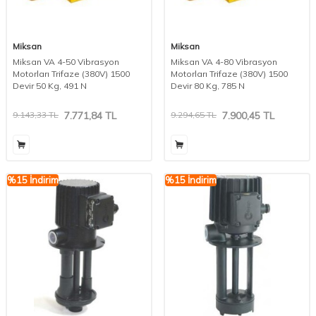
Miksan
Miksan
Miksan VA 4-50 Vibrasyon
Miksan VA 4-80 Vibrasyon
Motorları Trifaze (380V) 1500
Motorları Trifaze (380V) 1500
Devir 50 Kg, 491 N
Devir 80 Kg, 785 N
9.143,33
TL
7.771,84
TL
9.294,65
TL
7.900,45
TL
%
15
İndirim
%
15
İndirim