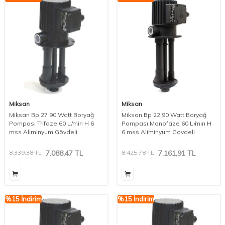
Miksan
Miksan
Miksan Bp 27 90 Watt Boryağ
Miksan Bp 22 90 Watt Boryağ
Pompası Trifaze 60 L/min H 6
Pompası Monofaze 60 L/min H
mss Aliminyum Gövdeli
6 mss Aliminyum Gövdeli
8.339,38
TL
7.088,47
TL
8.425,78
TL
7.161,91
TL
%
15
İndirim
%
15
İndirim