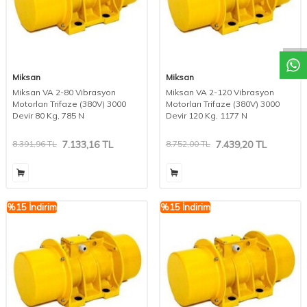
W
h
a
t
a
p
p
D
e
s
t
e
H
a
t
t
Miksan
Miksan
Miksan VA 2-80 Vibrasyon
Miksan VA 2-120 Vibrasyon
Motorları Trifaze (380V) 3000
Motorları Trifaze (380V) 3000
Devir 80 Kg, 785 N
Devir 120 Kg, 1177 N
8.391,96
TL
7.133,16
TL
8.752,00
TL
7.439,20
TL
%
15
İndirim
%
15
İndirim