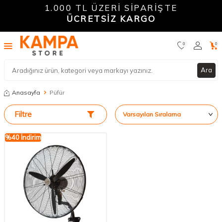
1.000 TL ÜZERİ SİPARİŞTE
ÜCRETSİZ KARGO
0
0
Ara
Anasayfa
Püfür
Filtre
%
40
İndirim