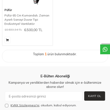
Püfür
Püfür 65 Cm Kumandalı, Zaman
Ayarlı Sanayi Duvar Tipi
Endüstriyel Vantilatör
W
h
a
t
a
p
p
D
e
s
t
e
H
a
t
t
10.833,34
TL
6.500,00
TL
Toplam
1
ürün bulunmaktadır.
E-Bülten Aboneliği
Kampanya ve yeniliklerden haberdar olmak için e-bültenimize
abone olun!
KAYIT OL
KVKK Sözleşmesi'ni
, okudum, kabul ediyorum.