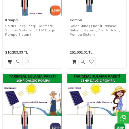
Kampa
Kampa
Solar Güneş Enerjili Tarımsal
Solar Güneş Enerjili Tarımsal
Sulama Sistemi, 5.5 HP Dalgıç
Sulama Sistemi, 7.5 HP Dalgıç
Pompa Sistemi
Pompa Sistemi
210.253,93
TL
251.502,01
TL
W
h
a
t
a
p
p
D
e
s
t
e
H
a
t
t