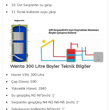
10: Üst Serpantin su girişi
11: Sıcak kullanım suyu çıkışı
Wenta 300 Litre Boyler Teknik Bilgiler
Hacim V(lt): 300 Litre
Çap D(mm): 590
Yükseklik H(mm): 1840
Su giriş/çıkış N1-N7(inch): 1'
Serpantin giriş/çıkış N4-N2-N6-N5 (inch): 1'
Sirkülasyon bağlantısı N3(inch): 1'