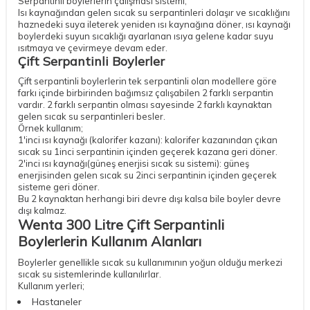
Serpantinli boylerlerin çalışması sistemi;
Isı kaynağından gelen sıcak su serpantinleri dolaşır ve sıcaklığını
haznedeki suya ileterek yeniden ısı kaynağına döner, ısı kaynağı
boylerdeki suyun sıcaklığı ayarlanan ısıya gelene kadar suyu
ısıtmaya ve çevirmeye devam eder.
Çift Serpantinli Boylerler
Çift serpantinli boylerlerin tek serpantinli olan modellere göre
farkı içinde birbirinden bağımsız çalışabilen 2 farklı serpantin
vardır. 2 farklı serpantin olması sayesinde 2 farklı kaynaktan
gelen sıcak su serpantinleri besler.
Örnek kullanım;
1'inci ısı kaynağı (kalorifer kazanı): kalorifer kazanından çıkan
sıcak su 1inci serpantinin içinden geçerek kazana geri döner.
2'inci ısı kaynağı(güneş enerjisi sıcak su sistemi): güneş
enerjisinden gelen sıcak su 2inci serpantinin içinden geçerek
sisteme geri döner.
Bu 2 kaynaktan herhangi biri devre dışı kalsa bile boyler devre
dışı kalmaz.
Wenta 300 Litre Çift Serpantinli
Boylerlerin Kullanım Alanları
Boylerler genellikle sıcak su kullanımının yoğun olduğu merkezi
sıcak su sistemlerinde kullanılırlar.
Kullanım yerleri;
Hastaneler