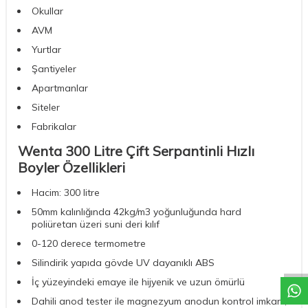
Okullar
AVM
Yurtlar
Şantiyeler
Apartmanlar
Siteler
Fabrikalar
Wenta 300 Litre Çift Serpantinli Hızlı
Boyler Özellikleri
Hacim: 300 litre
50mm kalınlığında 42kg/m3 yoğunluğunda hard
W
h
a
t
a
p
p
D
e
s
t
e
H
a
t
t
poliüretan üzeri suni deri kılıf
0-120 derece termometre
Silindirik yapıda gövde UV dayanıklı ABS
İç yüzeyindeki emaye ile hijyenik ve uzun ömürlü
Dahili anod tester ile magnezyum anodun kontrol imkanı,