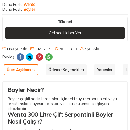
Daha Fazla
Wenta
Daha Fazla
Boyler
Tükendi
Gelince Haber Ver
Listeye Ekle
Tavsiye Et
Yorum Yap
Fiyat Alarmı
Paylaş
Ürün Açıklaması
Ödeme Seçenekleri
Yorumlar
Ta
Boyler Nedir?
Boyler çeşitli hacimlerde olan, içindeki suyu serpantinleri veya
rezistansları sayesinde ısıtan ve sıcak su temini sağlayan
cihazlardır.
Wenta 300 Litre Çift Serpantinli Boyler
Nasıl Çalışır?